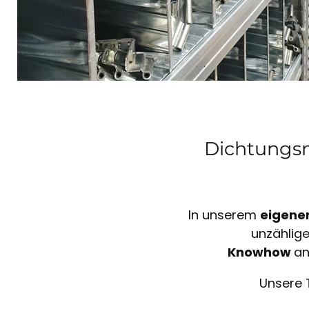
Dichtungsm
In unserem
eigene
unzählig
Knowhow
an
Unsere 