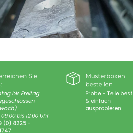
erreichen Sie
Musterboxen
:
bestellen
tag bis Freitag
Probe - Teile best
sgeschlossen
& einfach
twoch)
ausprobieren
09.00 bis 12.00 Uhr
9 (0) 8225 -
1747