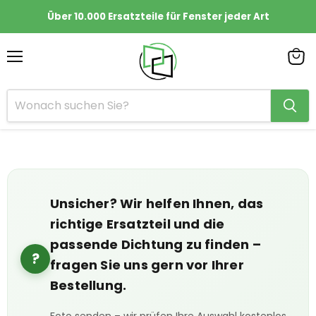
Über 10.000 Ersatzteile für Fenster jeder Art
Menü
Ware
anze
Unsicher? Wir helfen Ihnen, das
richtige Ersatzteil und die
passende Dichtung zu finden –
?
fragen Sie uns gern vor Ihrer
Bestellung.