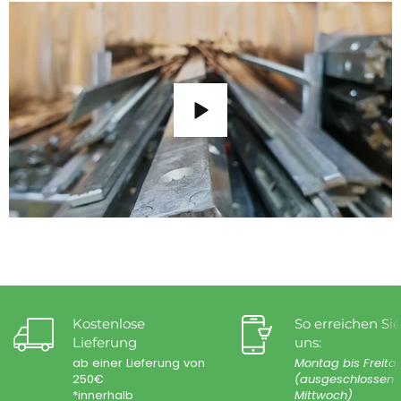
Kostenlose
So erreichen Sie
Lieferung
uns:
ab einer Lieferung von
Montag bis Freita
250€
(ausgeschlossen
*innerhalb
Mittwoch)