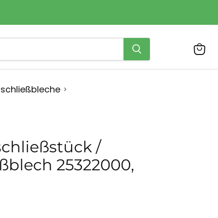
Ware
anzei
pschließbleche
chließstück /
eßblech 25322000,