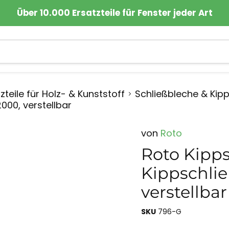
Über 10.000 Ersatzteile für Fenster jeder Art
zteile für Holz- & Kunststoff
Schließbleche & Kip
000, verstellbar
von
Roto
Roto Kipps
Kippschli
verstellbar
SKU
796-G