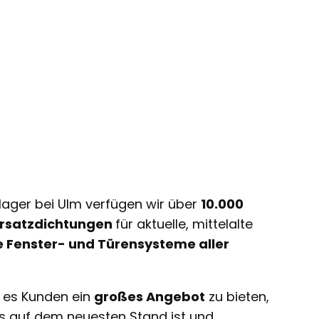
lager bei Ulm verfügen wir über
10.000
 Ersatzdichtungen
für aktuelle, mittelalte
e Fenster- und Türensysteme aller
t es Kunden ein
großes Angebot
zu bieten,
ts auf dem neuesten Stand ist und