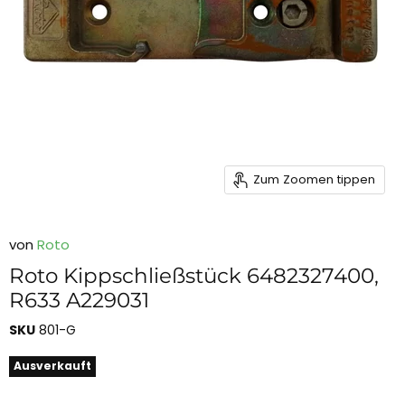
Zum Zoomen tippen
von
Roto
Roto Kippschließstück 6482327400,
R633 A229031
SKU
801-G
Ausverkauft