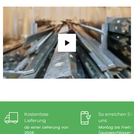
Kostenlose
So erreichen Sie
Lieferung
uns:
ab einer Lieferung von
Montag bis Freita
250€
(ausgeschlossen