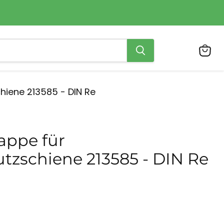
Ware
anzei
iene 213585 - DIN Re
ppe für
tzschiene 213585 - DIN Re