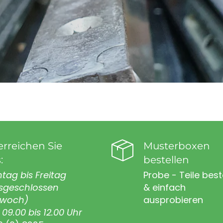
erreichen Sie
Musterboxen
:
bestellen
tag bis Freitag
Probe - Teile best
sgeschlossen
& einfach
twoch)
ausprobieren
09.00 bis 12.00 Uhr