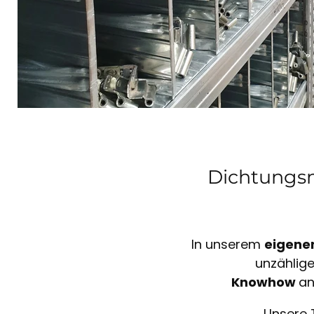
Dichtungsm
In unserem
eigene
unzählig
Knowhow
an
Unsere 