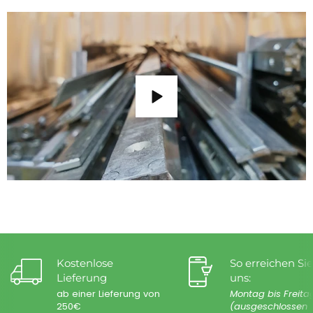
Kostenlose
So erreichen Sie
Lieferung
uns:
ab einer Lieferung von
Montag bis Freita
250€
(ausgeschlossen