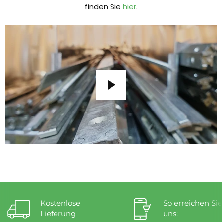
finden Sie
hier
.
Kostenlose
So erreichen Sie
Lieferung
uns: