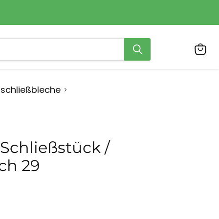
Ware
anzei
pschließbleche
Schließstück /
ch 29