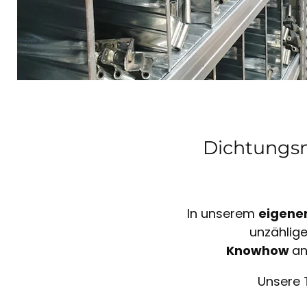
Dichtungsm
In unserem
eigene
unzählig
Knowhow
an
Unsere 