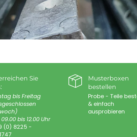
erreichen Sie
Musterboxen
:
bestellen
tag bis Freitag
Probe - Teile best
sgeschlossen
& einfach
twoch)
ausprobieren
09.00 bis 12.00 Uhr
9 (0) 8225 -
1747