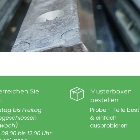
erreichen Sie
Musterboxen
:
bestellen
tag bis Freitag
Probe - Teile best
sgeschlossen
& einfach
twoch)
ausprobieren
09.00 bis 12.00 Uhr