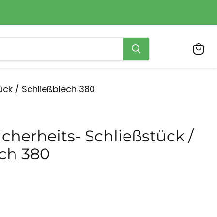
Ware
anzei
ück / Schließblech 380
icherheits- Schließstück /
ch 380