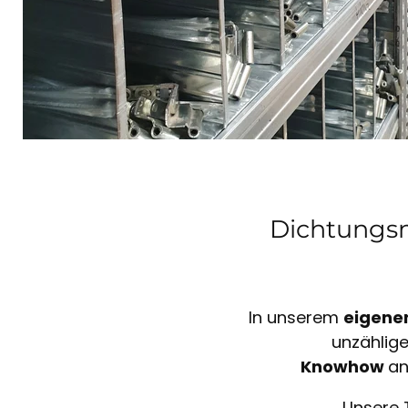
Dichtungsm
In unserem
eigene
unzählig
Knowhow
an
Unsere 