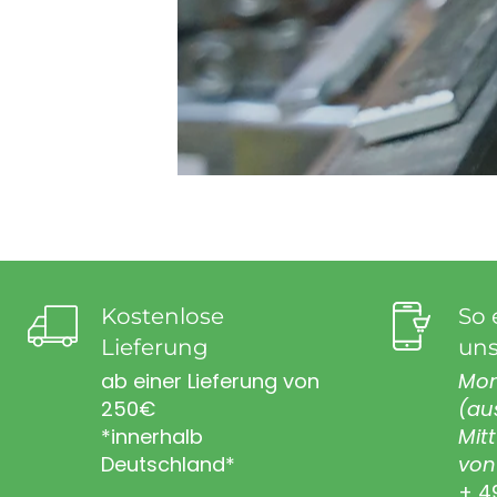
Kostenlose
So 
Lieferung
uns
ab einer Lieferung von
Mon
250€
(au
*innerhalb
Mit
Deutschland*
von 
+ 4