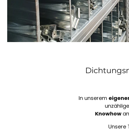
Dichtungsm
In unserem
eigene
unzählig
Knowhow
an
Unsere 