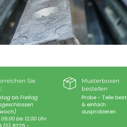
erreichen Sie
Musterboxen
:
bestellen
tag bis Freitag
Probe - Teile best
sgeschlossen
& einfach
twoch)
ausprobieren
09.00 bis 12.00 Uhr
9 (0) 8225 -