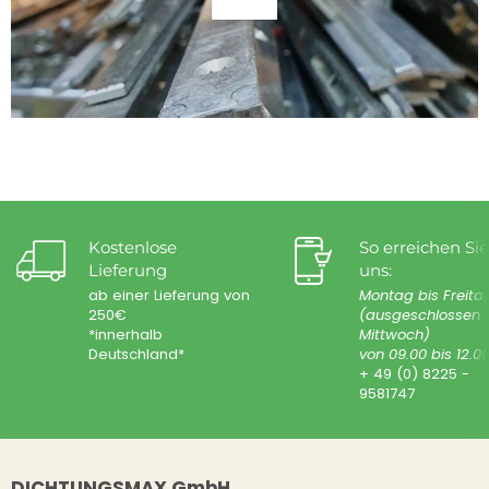
Kostenlose
So erreichen Sie
Lieferung
uns:
ab einer Lieferung von
Montag bis Freita
250€
(ausgeschlossen
*innerhalb
Mittwoch)
Deutschland*
von 09.00 bis 12.0
+ 49 (0) 8225 -
9581747
DICHTUNGSMAX GmbH