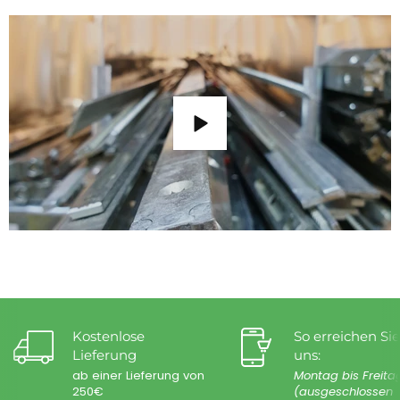
Kostenlose
So erreichen Sie
Lieferung
uns:
ab einer Lieferung von
Montag bis Freita
250€
(ausgeschlossen