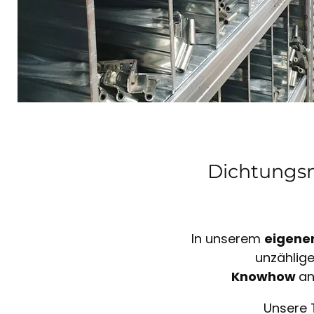
Dichtungsm
In unserem
eigene
unzählig
Knowhow
an
Unsere 