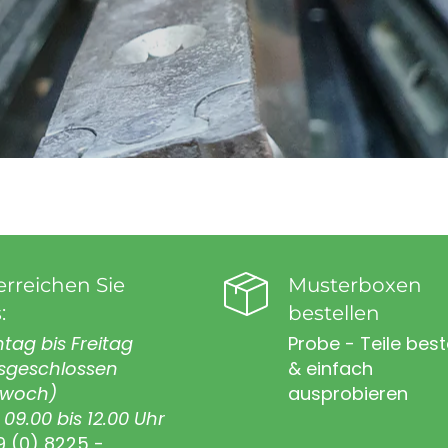
erreichen Sie
Musterboxen
:
bestellen
tag bis Freitag
Probe - Teile best
sgeschlossen
& einfach
twoch)
ausprobieren
09.00 bis 12.00 Uhr
9 (0) 8225 -