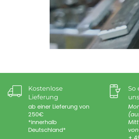
Kostenlose
So 
Lieferung
uns
ab einer Lieferung von
Mon
250€
(au
*innerhalb
Mit
Deutschland*
von 
+ 4