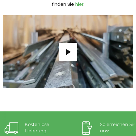
finden Sie
hier
.
Kostenlose
So erreichen Sie
Lieferung
uns: