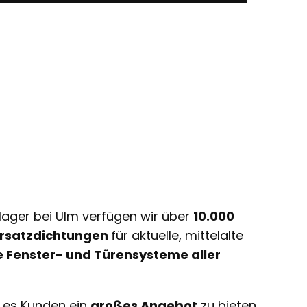
lager bei Ulm verfügen wir über
10.000
 Ersatzdichtungen
für aktuelle, mittelalte
e Fenster- und Türensysteme aller
t es Kunden ein
großes Angebot
zu bieten,