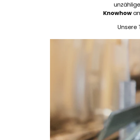
unzählig
Knowhow
an
Unsere 