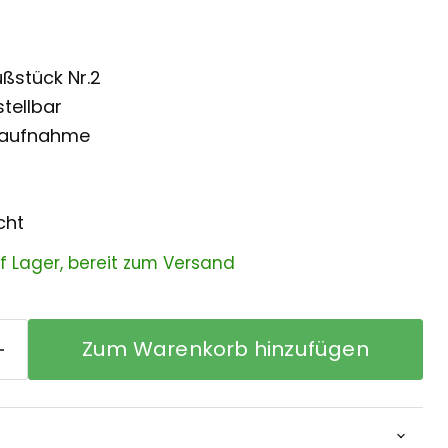
ßstück Nr.2
tellbar
naufnahme
cht
uf Lager, bereit zum Versand
Zum Warenkorb hinzufügen