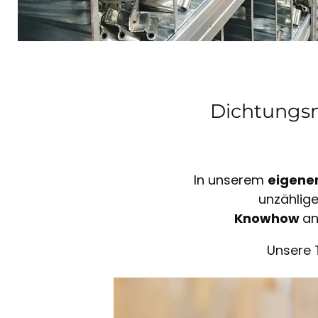
Dichtungsm
In unserem
eigene
unzählig
Knowhow
an
Unsere 