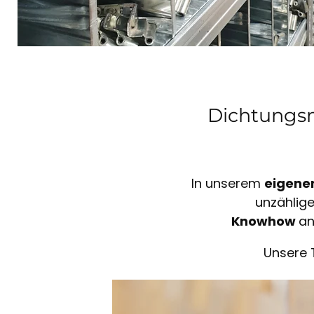
Dichtungsm
In unserem
eigene
unzählig
Knowhow
an
Unsere 