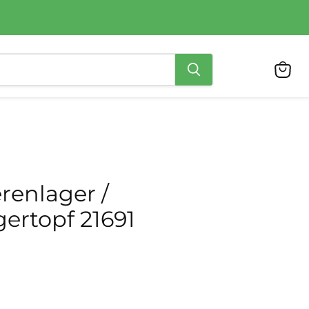
Ware
anzei
renlager /
ertopf 21691