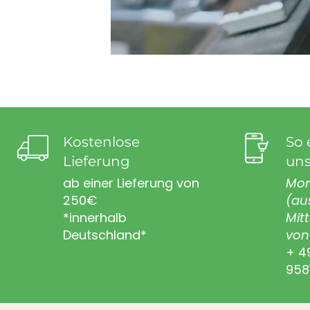
Kostenlose
So 
Lieferung
uns
ab einer Lieferung von
Mon
250€
(au
*innerhalb
Mit
Deutschland*
von 
+ 4
958