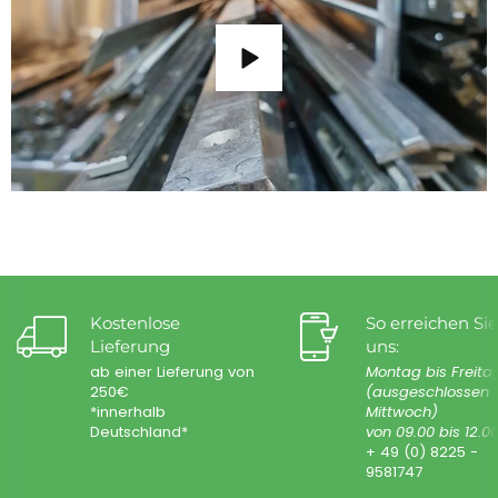
Kostenlose
So erreichen Sie
Lieferung
uns:
ab einer Lieferung von
Montag bis Freita
250€
(ausgeschlossen
*innerhalb
Mittwoch)
Deutschland*
von 09.00 bis 12.0
+ 49 (0) 8225 -
9581747