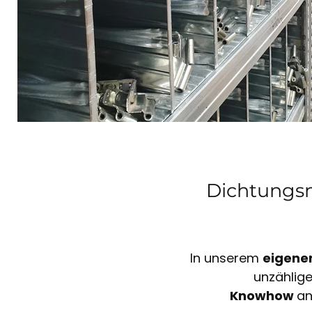
Dichtungsm
In unserem
eigene
unzählig
Knowhow
an