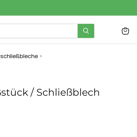
Ware
anzei
pschließbleche
stück / Schließblech