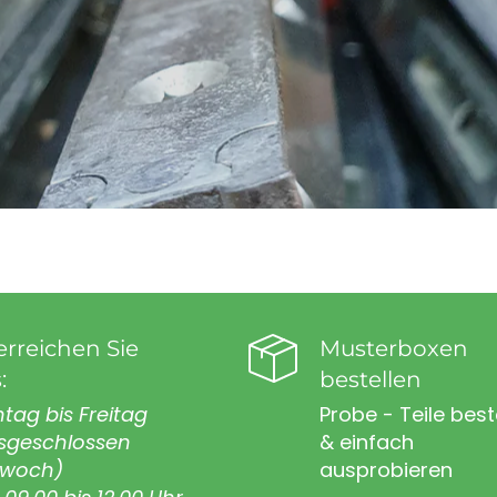
erreichen Sie
Musterboxen
:
bestellen
tag bis Freitag
Probe - Teile best
sgeschlossen
& einfach
twoch)
ausprobieren