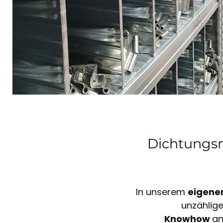
Dichtungsm
In unserem
eigene
unzählig
Knowhow
an