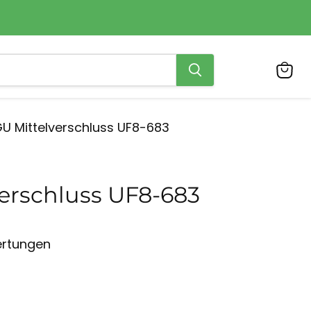
Ware
anzei
U Mittelverschluss UF8-683
erschluss UF8-683
ertungen