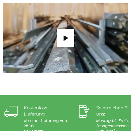
Kostenlose
So erreichen Sie
Lieferung
uns:
ab einer Lieferung von
Montag bis Freita
250€
(ausgeschlossen