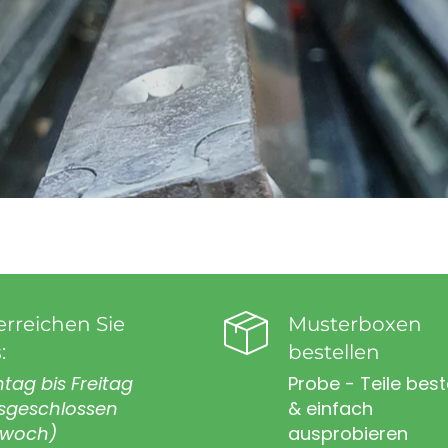
erreichen Sie
Musterboxen
:
bestellen
tag bis Freitag
Probe - Teile best
sgeschlossen
& einfach
twoch)
ausprobieren