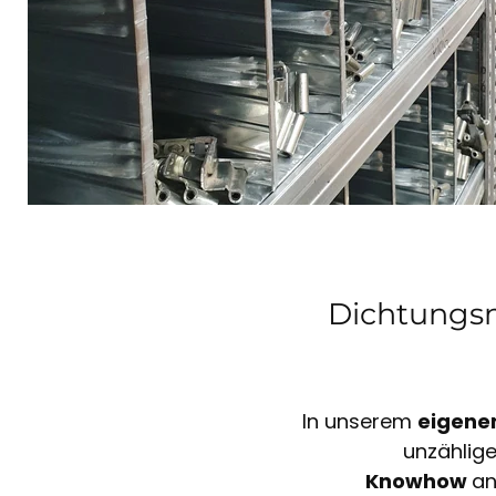
Dichtungsm
In unserem
eigene
unzählig
Knowhow
an