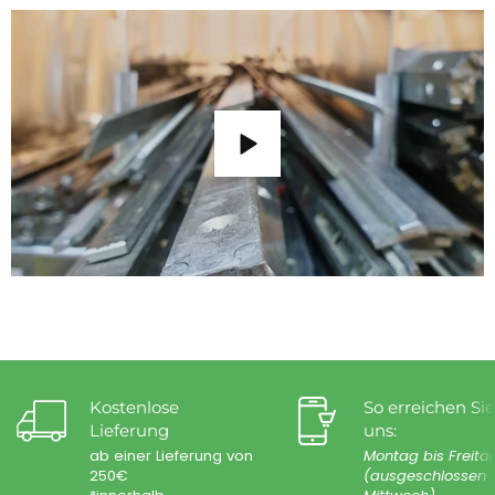
Kostenlose
So erreichen Sie
Lieferung
uns:
ab einer Lieferung von
Montag bis Freita
250€
(ausgeschlossen