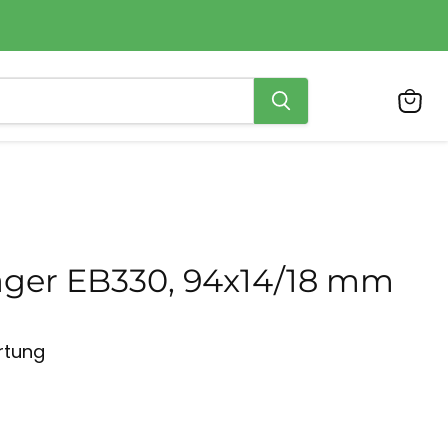
Ware
anzei
ager EB330, 94x14/18 mm
rtung