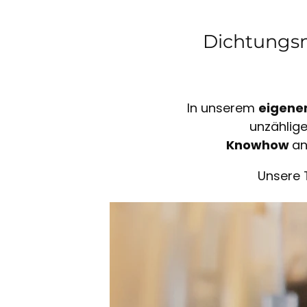
Dichtungsm
In unserem
eigene
unzählig
Knowhow
an
Unsere 