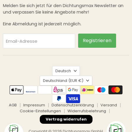
Melden Sie sich jetzt für den Dichtungsmax Newsletter an
und verpassen Sie keine Angebote mehr!
Eine Abmeldung ist jederzeit möglich.
Registrieren
Email-Adresse
Sprache
Deutsch
Land
Deutschland
(EUR €)
AGB
Impressum
Datenschutzerklärung
Versand
Cookie-Einstellungen
Widerrufsbelehrung
Vertrag widerrufen
Copyright © 2026 Dichtungsmax GmbH.